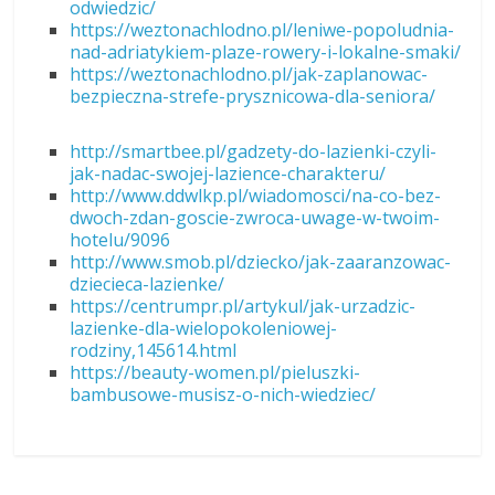
odwiedzic/
https://weztonachlodno.pl/leniwe-popoludnia-
nad-adriatykiem-plaze-rowery-i-lokalne-smaki/
https://weztonachlodno.pl/jak-zaplanowac-
bezpieczna-strefe-prysznicowa-dla-seniora/
http://smartbee.pl/gadzety-do-lazienki-czyli-
jak-nadac-swojej-lazience-charakteru/
http://www.ddwlkp.pl/wiadomosci/na-co-bez-
dwoch-zdan-goscie-zwroca-uwage-w-twoim-
hotelu/9096
http://www.smob.pl/dziecko/jak-zaaranzowac-
dziecieca-lazienke/
https://centrumpr.pl/artykul/jak-urzadzic-
lazienke-dla-wielopokoleniowej-
rodziny,145614.html
https://beauty-women.pl/pieluszki-
bambusowe-musisz-o-nich-wiedziec/