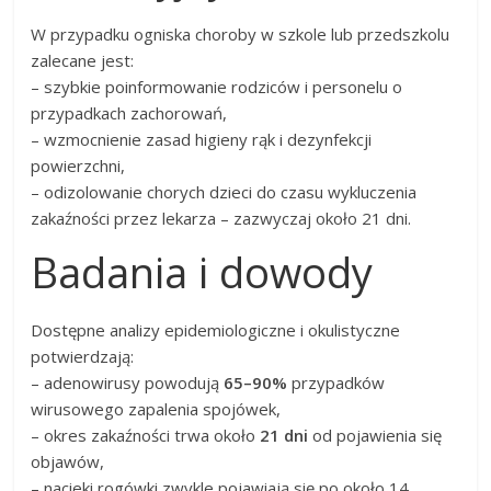
W przypadku ogniska choroby w szkole lub przedszkolu
zalecane jest:
– szybkie poinformowanie rodziców i personelu o
przypadkach zachorowań,
– wzmocnienie zasad higieny rąk i dezynfekcji
powierzchni,
– odizolowanie chorych dzieci do czasu wykluczenia
zakaźności przez lekarza – zazwyczaj około 21 dni.
Badania i dowody
Dostępne analizy epidemiologiczne i okulistyczne
potwierdzają:
– adenowirusy powodują
65–90%
przypadków
wirusowego zapalenia spojówek,
– okres zakaźności trwa około
21 dni
od pojawienia się
objawów,
– nacieki rogówki zwykle pojawiają się po około 14