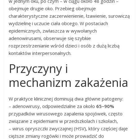
w jednym oku, po czym – w ciągu około 48 godzin –
obejmuje drugie oko. Przebieg obejmuje
charakterystyczne zaczerwienienie, łzawienie, surowiczą
wydzielinę i uczucie ciała obcego. W postaciach
epidemicznych, zwłaszcza w wywołanych
adenowirusami, obserwuje się szybkie
rozprzestrzenianie wśród dzieci i osób z dużą liczbą
kontaktów interpersonalnych.
Przyczyny i
mechanizm zakażenia
W praktyce klinicznej dominują dwa główne patogeny:
– adenowirusy, odpowiedzialne za około
65–90%
przypadków wirusowego zapalenia spojówek, często
związane z epidemiami w przedszkolach i szkołach,
– wirus opryszczki zwyczajnej (HSV), który częściej daje
cięższe zmiany rogówki i może prowadzić do